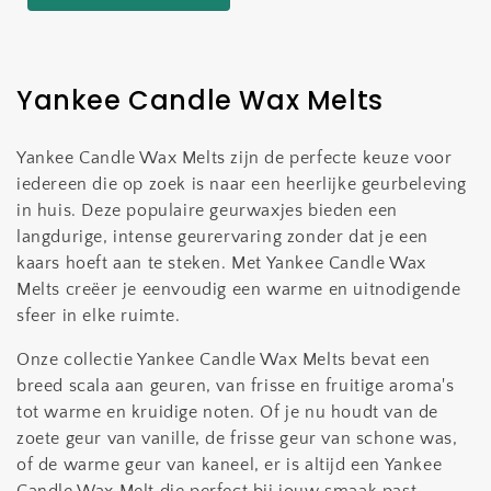
C
Yankee Candle Wax Melts
o
Yankee Candle Wax Melts zijn de perfecte keuze voor
l
iedereen die op zoek is naar een heerlijke geurbeleving
l
in huis. Deze populaire geurwaxjes bieden een
e
langdurige, intense geurervaring zonder dat je een
c
kaars hoeft aan te steken. Met Yankee Candle Wax
Melts creëer je eenvoudig een warme en uitnodigende
t
sfeer in elke ruimte.
i
Onze collectie Yankee Candle Wax Melts bevat een
e
breed scala aan geuren, van frisse en fruitige aroma's
:
tot warme en kruidige noten. Of je nu houdt van de
zoete geur van vanille, de frisse geur van schone was,
of de warme geur van kaneel, er is altijd een Yankee