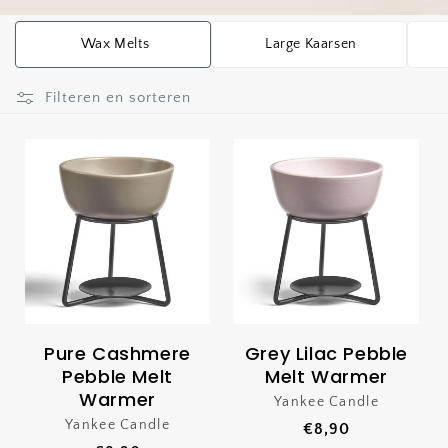
Wax Melts
Large Kaarsen
Filteren en sorteren
Pure Cashmere
Grey Lilac Pebble
Pebble Melt
Melt Warmer
Warmer
Yankee Candle
Verkoper:
Yankee Candle
Verkoper:
Normale
€8,90