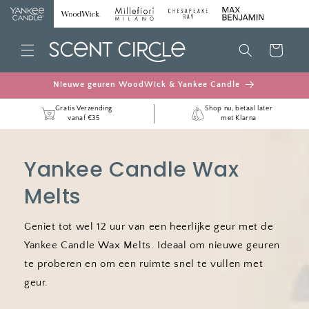
METEEN
NAAR DE
CONTENT
Winkelwagen
Nieuwe geuren WoodWick & Yankee Candle
Gratis Verzending
Shop nu, betaal later
vanaf €35
met Klarna
Yankee Candle Wax
Melts
Geniet tot wel 12 uur van een heerlijke geur met de
Yankee Candle Wax Melts. Ideaal om nieuwe geuren
te proberen en om een ruimte snel te vullen met
geur.