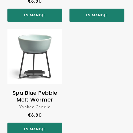
Normale
€8,90
prijs
prijs
IN MANDJE
IN MANDJE
Spa Blue Pebble
Melt Warmer
Yankee Candle
Verkoper:
Normale
€8,90
prijs
IN MANDJE