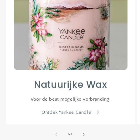
Natuurijke Wax
Voor de best mogelijke verbranding.
Ontdek Yankee Candle
van
1
/
3