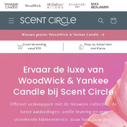
METEEN
NAAR DE
CONTENT
Winkelwagen
Nieuwe geuren WoodWick & Yankee Candle
Gratis Verzending
Shop nu, betaal later
vanaf €35
met Klarna
Ervaar de luxe van
WoodWick & Yankee
Candle bij Scent Circle
Officieel verkooppunt met de nieuwste collecties, de
beste aanbiedingen, snelle levering en een
uitstekende klantenservice. Jouw huis, jouw geur.