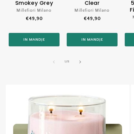
Smokey Grey
Clear
5
F
Millefiori Milano
Verkoper:
Millefiori Milano
Verkoper:
Normale
€49,90
Normale
€49,90
prijs
prijs
IN MANDJE
IN MANDJE
van
1
/
11