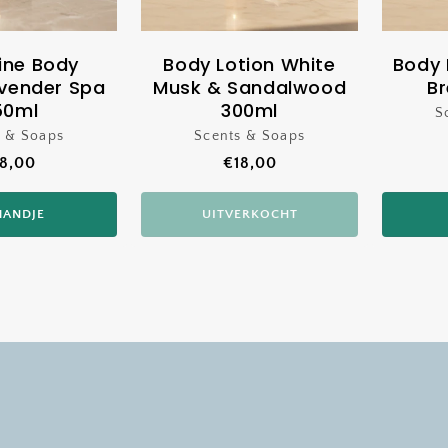
ine Body
Body Lotion White
Body 
avender Spa
Musk & Sandalwood
B
50ml
300ml
S
s & Soaps
Verkoper:
Scents & Soaps
Verkoper:
ormale
8,00
Normale
€18,00
ijs
prijs
MANDJE
UITVERKOCHT