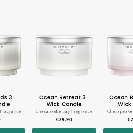
nds 3-
Ocean Retreat 3-
Ocean B
ndle
Wick Candle
Wick
Fragrance
koper:
Chesapeake Bay Fragrance
Verkoper:
Chesapeake
le
0
Normale
€29,90
No
€2
prijs
pr