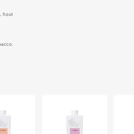
, hout
bacco.