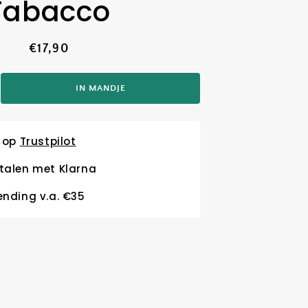
Tabacco
Normale
€17,90
prijs
IN MANDJE
tal
hogen
r
efiori
' op
Trustpilot
ano
rlamp
talen met Klarna
ll
ml
ending v.a. €35
li
acco