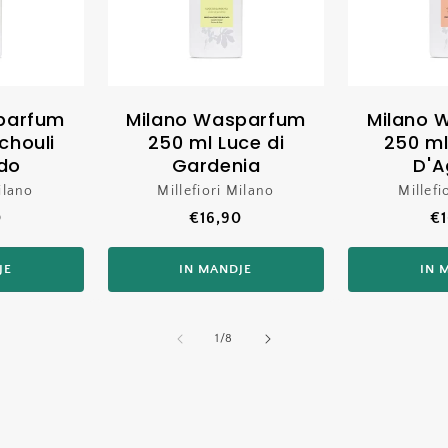
parfum
Milano Wasparfum
Milano 
chouli
250 ml Luce di
250 m
do
Gardenia
D'A
ilano
koper:
Millefiori Milano
Verkoper:
Millefi
le
0
Normale
€16,90
N
€1
prijs
pr
JE
IN MANDJE
IN 
van
1
/
8