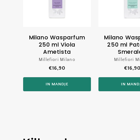
Milano Wasparfum
Milano Was
250 ml Viola
250 ml Pat
Ametista
Smeral
Millefiori Milano
Verkoper:
Millefiori M
Ver
Normale
€16,90
Norma
€16,9
prijs
prijs
IN MANDJE
IN MAND