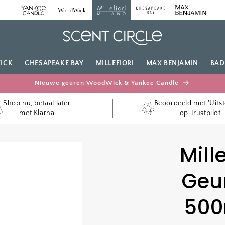
ICK
CHESAPEAKE BAY
MILLEFIORI
MAX BENJAMIN
BAD
Nieuwe geuren WoodWick & Yankee Candle
Shop nu, betaal later
Beoordeeld met 'Uits
met Klarna
op
Trustpilot
Mill
Geur
500m