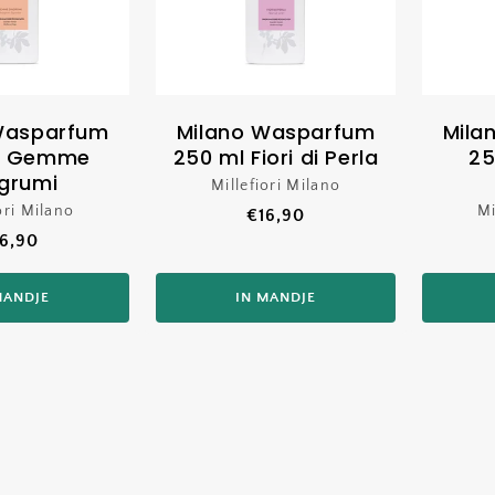
Wasparfum
Milano Wasparfum
Mila
l Gemme
250 ml Fiori di Perla
25
grumi
Millefiori Milano
Verkoper:
ori Milano
Verkoper:
Mi
Normale
€16,90
ormale
6,90
prijs
ijs
MANDJE
IN MANDJE