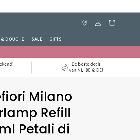
Inloggen
Winkelwagen
 & DOUCHE
SALE
GIFTS
tekend'
De beste deals
van NL, BE & DE!
efiori Milano
lamp Refill
l Petali di