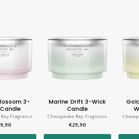
lossom 3-
Marine Drift 3-Wick
Gol
 Candle
Candle
W
 Bay Fragrance
Verkoper:
Chesapeake Bay Fragrance
Verkoper:
Chesap
rmale
9,90
Normale
€29,90
ijs
prijs