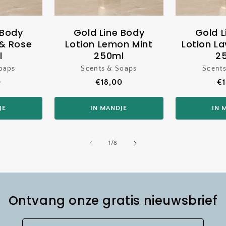
 Body
Gold Line Body
Gold L
 & Rose
Lotion Lemon Mint
Lotion L
l
250ml
2
oaps
koper:
Scents & Soaps
Verkoper:
Scent
le
0
Normale
€18,00
N
€1
prijs
pr
JE
IN MANDJE
IN 
van
1
/
8
Ontvang onze gratis nieuwsbrief