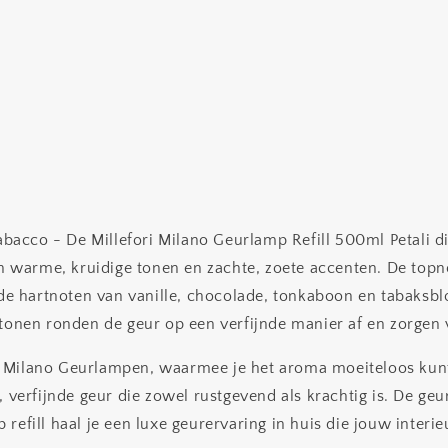
Tabacco - De Millefori Milano Geurlamp Refill 500ml Petali d
an warme, kruidige tonen en zachte, zoete accenten. De top
 de hartnoten van vanille, chocolade, tonkaboon en tabaksbl
ttonen ronden de geur op een verfijnde manier af en zorgen 
ori Milano Geurlampen, waarmee je het aroma moeiteloos kunt
 verfijnde geur die zowel rustgevend als krachtig is. De geur
efill haal je een luxe geurervaring in huis die jouw interieu