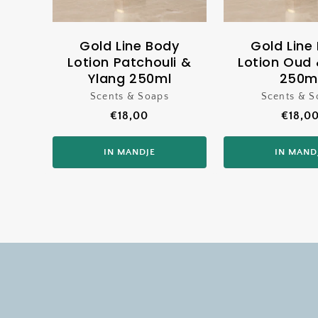
Gold Line Body
Gold Line
Lotion Patchouli &
Lotion Oud
Ylang 250ml
250m
Scents & Soaps
Verkoper:
Scents & S
Ver
Normale
€18,00
Norma
€18,0
prijs
prijs
IN MANDJE
IN MAND