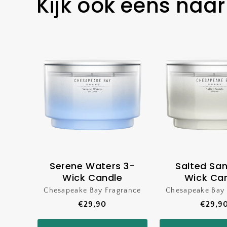
Kijk ook eens naar
Serene Waters 3-
Salted Sa
Wick Candle
Wick Ca
Chesapeake Bay Fragrance
Verkoper:
Chesapeake Bay 
Ver
Normale
€29,90
Norma
€29,9
prijs
prijs