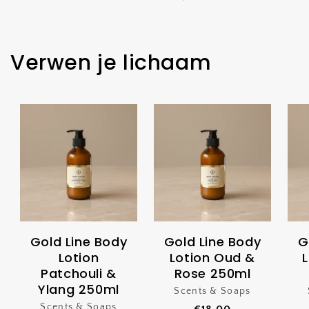
Verwen je lichaam
Gold Line Body
Gold Line Body
G
Lotion
Lotion Oud &
Patchouli &
Rose 250ml
Ylang 250ml
Scents & Soaps
Verkoper:
Scents & Soaps
Verkoper: