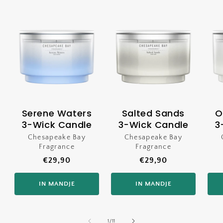
Serene Waters
Salted Sands
O
3-Wick Candle
3-Wick Candle
3
Chesapeake Bay
Verkoper:
Chesapeake Bay
Verkoper:
Fragrance
Fragrance
Normale
€29,90
Normale
€29,90
prijs
prijs
IN MANDJE
IN MANDJE
van
1
/
11