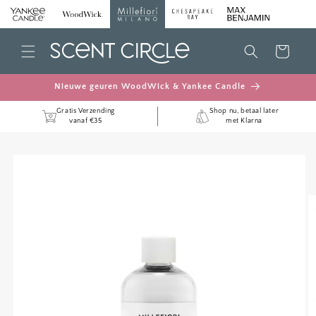
METEEN
NAAR DE
CONTENT
Winkelwagen
Nieuwe geuren WoodWick & Yankee Candle
Gratis Verzending
Shop nu, betaal later
vanaf €35
met Klarna
A DIRECT NAAR
RODUCTINFORMATIE