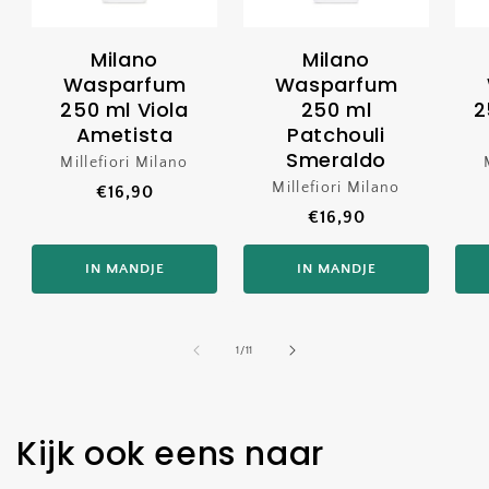
Milano
Milano
Wasparfum
Wasparfum
250 ml Viola
250 ml
2
Ametista
Patchouli
Smeraldo
Millefiori Milano
Verkoper:
Millefiori Milano
Verkoper:
Normale
€16,90
Normale
€16,90
prijs
prijs
IN MANDJE
IN MANDJE
van
1
/
11
Kijk ook eens naar