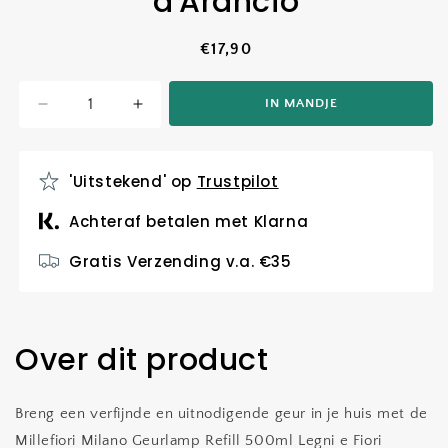
d'Arancio
Normale
€17,90
prijs
IN MANDJE
Aantal
Aantal
verlagen
verhogen
voor
voor
Millefiori
Millefiori
'Uitstekend' op
Trustpilot
Milano
Milano
Geurlamp
Geurlamp
Achteraf betalen met Klarna
Refill
Refill
500ml
500ml
Gratis Verzending v.a. €35
Legni
Legni
e
e
Fiori
Fiori
d&#39;Arancio
d&#39;Arancio
Over dit product
Breng een verfijnde en uitnodigende geur in je huis met de
Millefiori Milano Geurlamp Refill 500ml Legni e Fiori