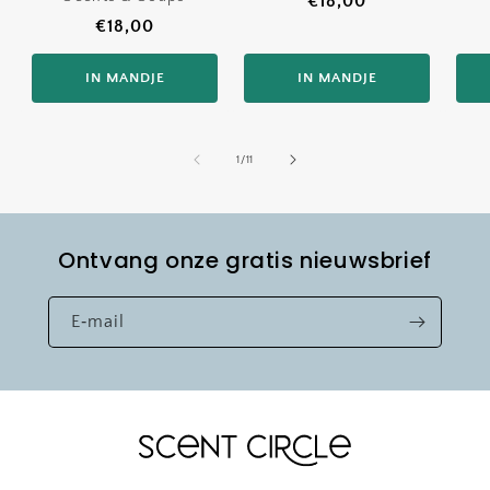
Normale
€18,00
Normale
€18,00
prijs
prijs
IN MANDJE
IN MANDJE
van
1
/
11
Ontvang onze gratis nieuwsbrief
E‑mail