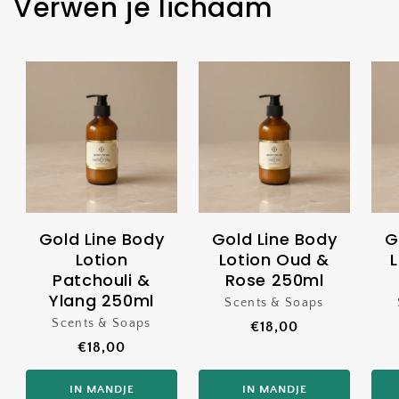
Verwen je lichaam
Gold Line Body
Gold Line Body
G
Lotion
Lotion Oud &
Patchouli &
Rose 250ml
Ylang 250ml
Scents & Soaps
Verkoper:
Scents & Soaps
Verkoper:
Normale
€18,00
Normale
€18,00
prijs
prijs
IN MANDJE
IN MANDJE