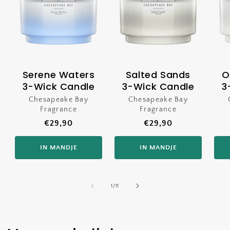
Serene Waters
Salted Sands
O
3-Wick Candle
3-Wick Candle
3
Chesapeake Bay
Verkoper:
Chesapeake Bay
Verkoper:
Fragrance
Fragrance
Normale
€29,90
Normale
€29,90
prijs
prijs
IN MANDJE
IN MANDJE
van
1
/
11