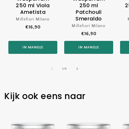
250 ml Viola
250 ml
2
Ametista
Patchouli
Smeraldo
Millefiori Milano
Verkoper:
Millefiori Milano
Verkoper:
Normale
€16,90
Normale
€16,90
prijs
prijs
IN MANDJE
IN MANDJE
van
1
/
11
Kijk ook eens naar