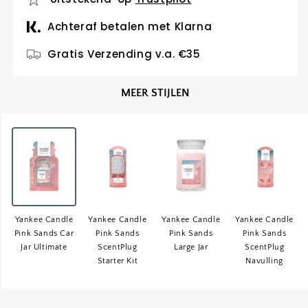
Candle
Candle
Pink
Pink
Achteraf betalen met Klarna
Sands
Sands
Car
Car
Gratis Verzending v.a. €35
Jar
Jar
Ultimate
Ultimate
MEER STIJLEN
Yankee Candle
Yankee Candle
Yankee Candle
Yankee Candle
Pink Sands Car
Pink Sands
Pink Sands
Pink Sands
Jar Ultimate
ScentPlug
Large Jar
ScentPlug
Starter Kit
Navulling