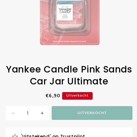
Yankee Candle Pink Sands
Car Jar Ultimate
Normale
€6,90
Uitverkocht
prijs
UITVERKOCHT
Aantal
Aantal
verlagen
verhogen
voor
voor
Yankee
Yankee
'Uitstekend' op
Trustpilot