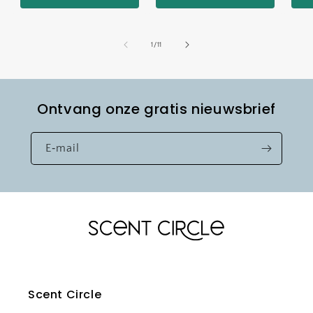
van
1
/
11
Ontvang onze gratis nieuwsbrief
E‑mail
Scent Circle